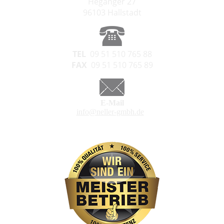
Heganger 27
96103 Hallstadt
TEL
09 51 510 765 88
FAX
09 51 510 765 89
E-Mail
info@neller-gmbh.de