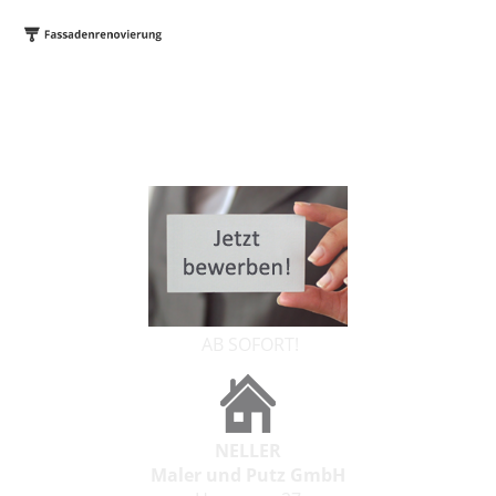
AB SOFORT!
NELLER
Maler und Putz GmbH