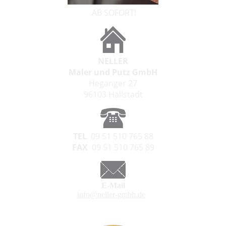
AB SOFORT!
NELLER
Maler und Putz GmbH
Heganger 27
96103 Hallstadt
TEL
09 51 510 765 88
FAX
09 51 510 765 89
E-Mail
info@neller-gmbh.de